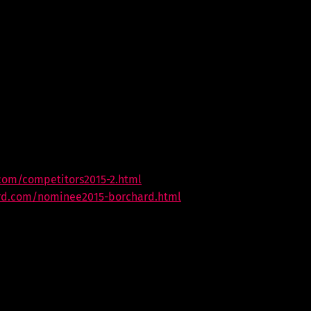
com/competitors2015-2.html
rd.com/nominee2015-borchard.html