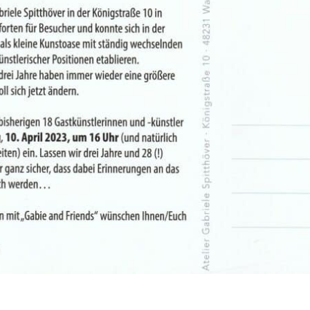
ie Spitthöver Warendof, 3 Jahre Gabie and Friends, 20. April – 21.