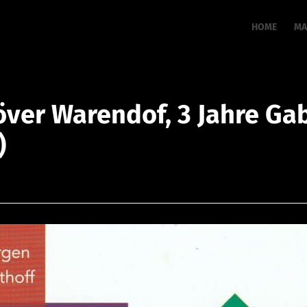
HOME
MA
över Warendof, 3 Jahre Gab
)